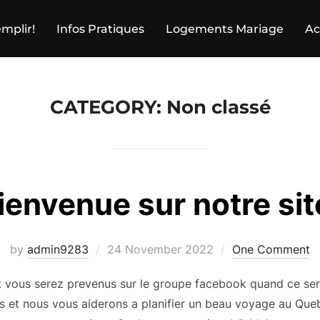
mplir!
Infos Pratiques
Logements Mariage
Ac
CATEGORY:
Non classé
ienvenue sur notre sit
Posted
by
admin9283
24 November 2022
One Comment
on
 et vous serez prevenus sur le groupe facebook quand ce se
rs et nous vous aiderons a planifier un beau voyage au Qu