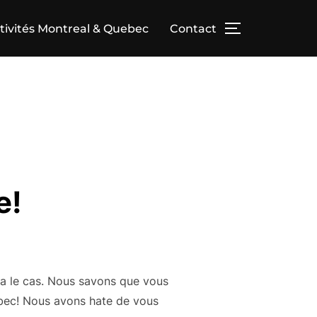
tivités Montreal & Quebec
Contact
TOGGLE SID
e!
ra le cas. Nous savons que vous
ebec! Nous avons hate de vous