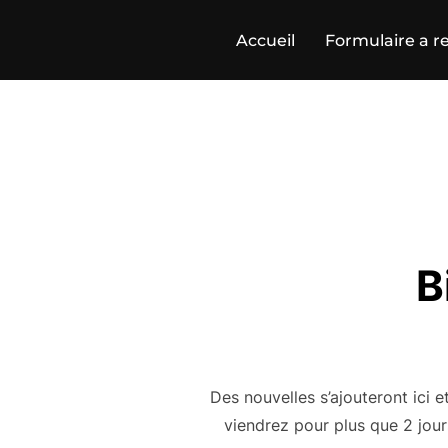
Skip
Accueil
Formulaire a re
to
content
B
Des nouvelles s’ajouteront ici
viendrez pour plus que 2 jou